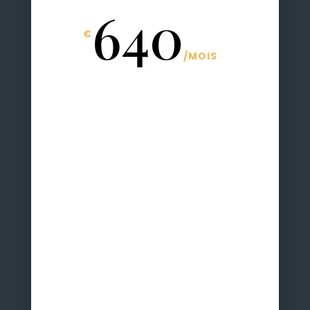
640
€
/
MOIS